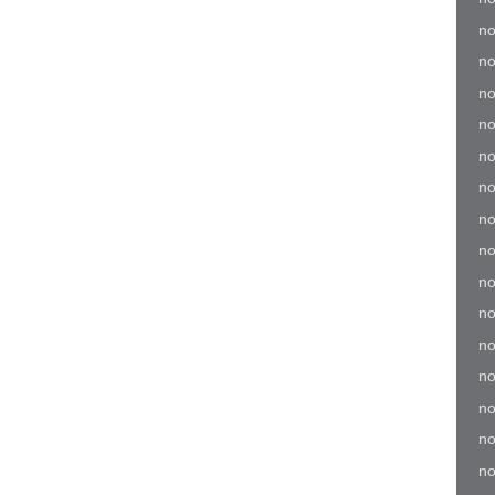
no
no
no
no
no
no
no
no
no
no
no
no
no
no
no