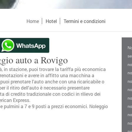
Home
Hotel
Termini e condizioni
No
gio auto a Rovigo
se
no
, in stazione, puoi trovare la tariffa più economica
no
renotazioni e avere in affitto una macchina a
puoi prenotare l'auto anche con una ricaricabile o
no
 il ritiro dell'auto è necessario presentare
no
a di credito tradizionale con codici in rilievo dei
no
erican Express.
 pulmini a 7 e 9 posti a prezzi economici. Noleggio
no
no
no
no