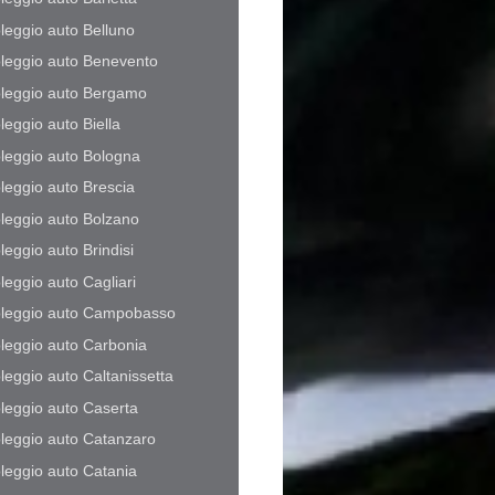
leggio auto Belluno
leggio auto Benevento
leggio auto Bergamo
leggio auto Biella
leggio auto Bologna
leggio auto Brescia
leggio auto Bolzano
leggio auto Brindisi
leggio auto Cagliari
leggio auto Campobasso
leggio auto Carbonia
leggio auto Caltanissetta
leggio auto Caserta
leggio auto Catanzaro
leggio auto Catania