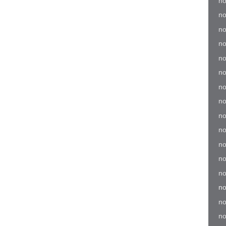
no
no
no
no
no
no
no
no
no
no
no
no
no
no
no
no