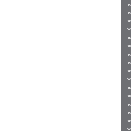
no
no
no
no
no
no
no
no
no
no
no
no
no
no
no
no