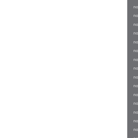
no
no
no
no
no
no
no
no
no
no
no
no
no
no
no