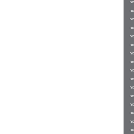
no
no
no
no
no
no
no
no
no
no
no
no
no
no
no
no