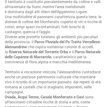
Il territorio è costituito prevalentemente da colline e valli
attraversate da fiumi, mentre l’area meridionale
è dominata dagli alti rilievi dell’Appennino Ligure.
Una moltitudine di panorami caratterizza questa terra: le
distese di colline del Monferrato coperte di viti e ricche di
colori, ampi spazi incontaminati, folti boschi di
castagno, quercia e faggio.
Diverse aree protette tutelano gli ambienti più peculiari
della provincia: il
Parco
Fluviale del Po Tratto Vercellese-
Alessandrino
che ospita numerose colonie di uccelli,
la
Riserva Naturale del Torrente Orba
e il
Parco Naturale
delle Capanne di Marcarolo
, caratteristico per la
convivenza di flora alpina e macchia mediterranea.
Territorio a vocazione vinicola, l’alessandrino custodisce
anche un prezioso patrimonio culturale che mantiene
vivo il ricordo di un importante passato: dai reperti di età
romana ai castelli che si stagliano, imponenti, nelle
campagne.
Ovada, Acqui Terme, Casale Monferrato e Gavi
sono
affascinanti cittadine ricche di storia e arte, come
testimoniano i loro monumenti risalenti a diverse