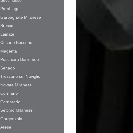
Buccinasco
Parabiago
Garbagnate Milanese
Bresso
Lainate
Cesano Boscone
Magenta
Peschiera Borromeo
Senago
Trezzano sul Naviglio
Novate Milanese
Cormano
Cornaredo
Settimo Milanese
Gorgonzola
Arese