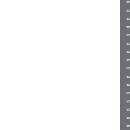
no
no
no
no
no
no
no
no
no
no
no
no
no
no
no
no