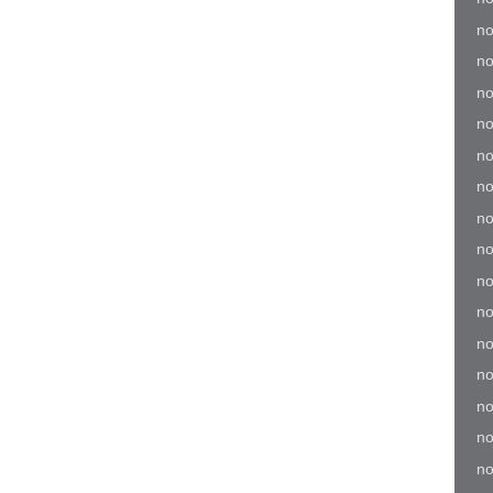
no
no
no
no
no
no
no
no
no
no
no
no
no
no
no