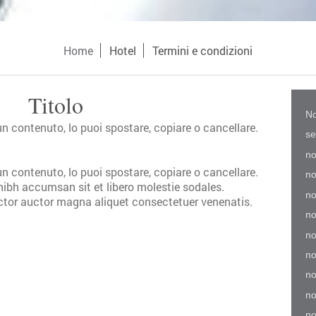
Home
Hotel
Termini e condizioni
Titolo
No
n contenuto, lo puoi spostare, copiare o cancellare.
se
no
n contenuto, lo puoi spostare, copiare o cancellare.
no
nibh accumsan sit et libero molestie sodales.
no
tor auctor magna aliquet consectetuer venenatis.
no
no
no
no
no
no