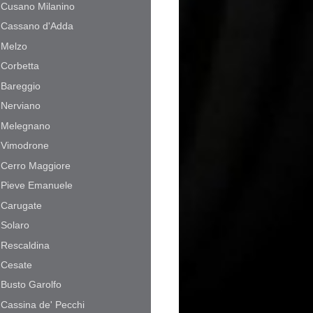
Cusano Milanino
Cassano d'Adda
Melzo
Corbetta
Bareggio
Nerviano
Melegnano
Vimodrone
Cerro Maggiore
Pieve Emanuele
Carugate
Solaro
Rescaldina
Cesate
Busto Garolfo
Cassina de' Pecchi