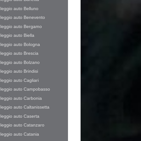
leggio auto Belluno
leggio auto Benevento
leggio auto Bergamo
leggio auto Biella
leggio auto Bologna
leggio auto Brescia
leggio auto Bolzano
leggio auto Brindisi
leggio auto Cagliari
leggio auto Campobasso
leggio auto Carbonia
leggio auto Caltanissetta
leggio auto Caserta
leggio auto Catanzaro
leggio auto Catania