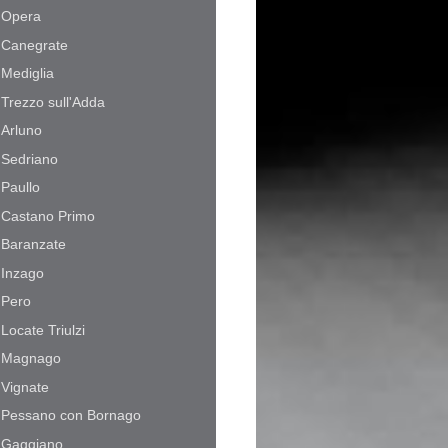
Opera
Canegrate
Mediglia
Trezzo sull'Adda
Arluno
Sedriano
Paullo
Castano Primo
Baranzate
Inzago
Pero
Locate Triulzi
Magnago
Vignate
Pessano con Bornago
Gaggiano