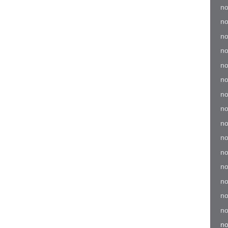
no
no
no
no
no
no
no
no
no
no
no
no
no
no
no
no