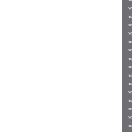
no
no
no
no
no
no
no
no
no
no
no
no
no
no
no