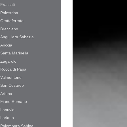
Frascati
Palestrina
Grottaferrata
Bracciano
Anguillara Sabazia
Ariccia
Santa Marinella
Zagarolo
Rocca di Papa
Valmontone
San Cesareo
Artena
Fiano Romano
Lanuvio
Lariano
Palombara Sabina