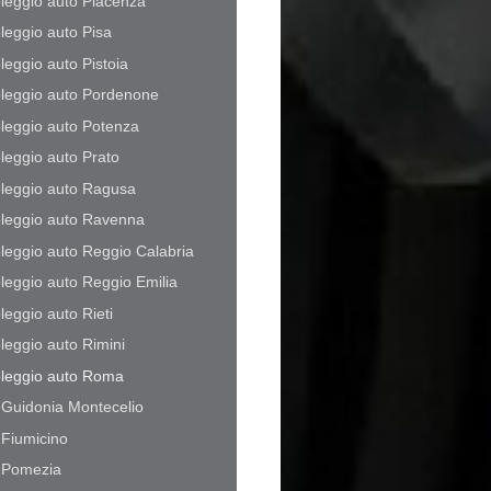
leggio auto Piacenza
leggio auto Pisa
leggio auto Pistoia
leggio auto Pordenone
leggio auto Potenza
leggio auto Prato
leggio auto Ragusa
leggio auto Ravenna
leggio auto Reggio Calabria
leggio auto Reggio Emilia
leggio auto Rieti
leggio auto Rimini
leggio auto Roma
Guidonia Montecelio
Fiumicino
Pomezia