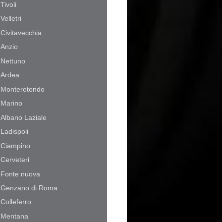
Tivoli
Velletri
Civitavecchia
Anzio
Nettuno
Ardea
Monterotondo
Marino
Albano Laziale
Ladispoli
Ciampino
Cerveteri
Fonte nuova
Genzano di Roma
Colleferro
Mentana