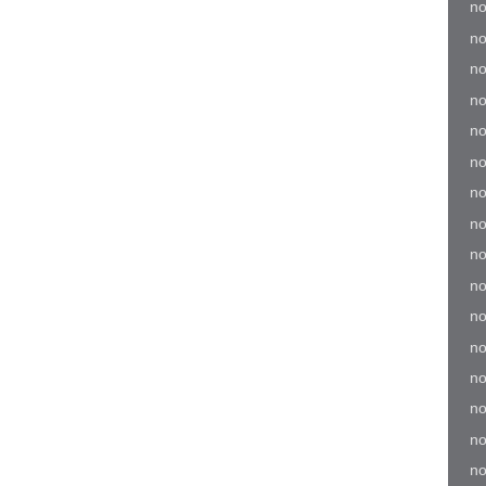
no
no
no
no
no
no
no
no
no
no
no
no
no
no
no
no