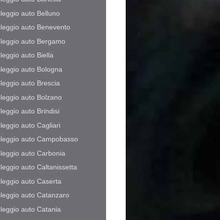
leggio auto Belluno
leggio auto Benevento
leggio auto Bergamo
leggio auto Biella
leggio auto Bologna
leggio auto Brescia
leggio auto Bolzano
leggio auto Brindisi
leggio auto Cagliari
leggio auto Campobasso
leggio auto Carbonia
leggio auto Caltanissetta
leggio auto Caserta
leggio auto Catanzaro
leggio auto Catania