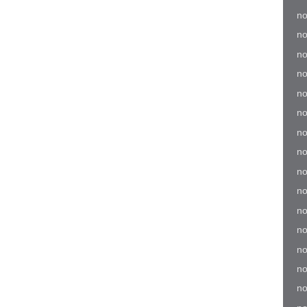
no
no
no
no
no
no
no
no
no
no
no
no
no
no
no