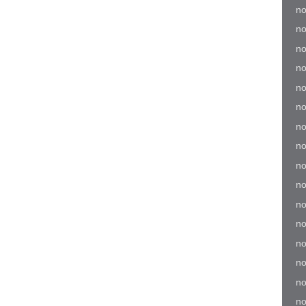
no
no
no
no
no
no
no
no
no
no
no
no
no
no
no
no