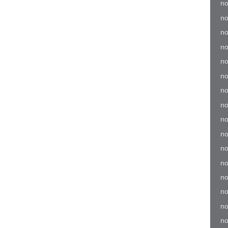
no
no
no
no
no
no
no
no
no
no
no
no
no
no
no
no