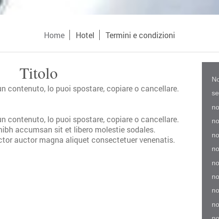
Home
Hotel
Termini e condizioni
Titolo
No
n contenuto, lo puoi spostare, copiare o cancellare.
se
no
n contenuto, lo puoi spostare, copiare o cancellare.
no
nibh accumsan sit et libero molestie sodales.
no
tor auctor magna aliquet consectetuer venenatis.
no
no
no
no
no
no