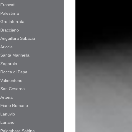
Frascati
Palestrina
Grottaferrata
Bracciano
Anguillara Sabazia
Ariccia
Santa Marinella
Zagarolo
Rocca di Papa
Valmontone
San Cesareo
Artena
Fiano Romano
Lanuvio
Lariano
Palombara Sabina