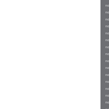
no
no
no
no
no
no
no
no
no
no
no
no
no
no
no