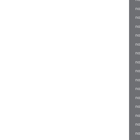
no
no
no
no
no
no
no
no
no
no
no
no
no
no
no