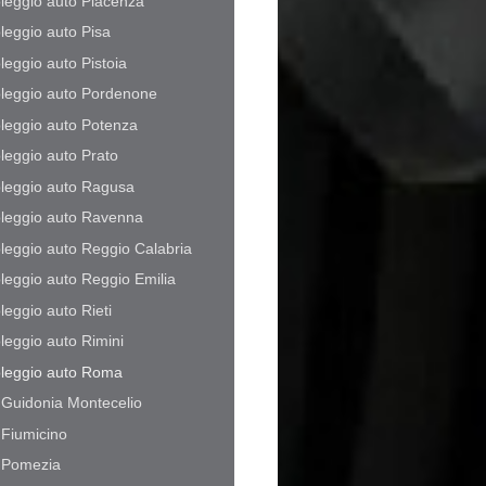
leggio auto Piacenza
leggio auto Pisa
leggio auto Pistoia
leggio auto Pordenone
leggio auto Potenza
leggio auto Prato
leggio auto Ragusa
leggio auto Ravenna
leggio auto Reggio Calabria
leggio auto Reggio Emilia
leggio auto Rieti
leggio auto Rimini
leggio auto Roma
Guidonia Montecelio
Fiumicino
Pomezia