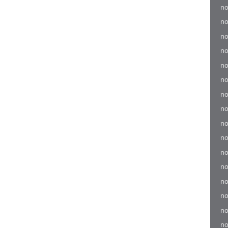
no
no
no
no
no
no
no
no
no
no
no
no
no
no
no
no