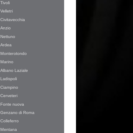
Tivoli
Velletri
Civitavecchia
Anzio
Nettuno
Ardea
Monterotondo
Marino
Albano Laziale
Ladispoli
Ciampino
Cerveteri
Fonte nuova
Genzano di Roma
Colleferro
Mentana