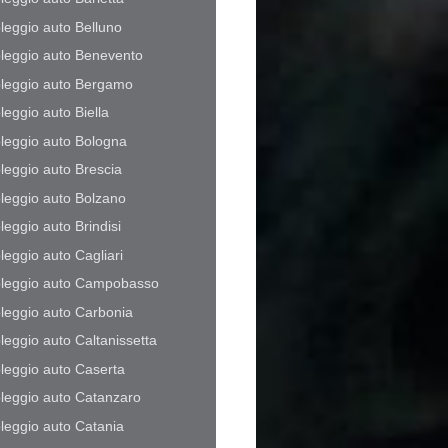
leggio auto Belluno
leggio auto Benevento
leggio auto Bergamo
leggio auto Biella
leggio auto Bologna
leggio auto Brescia
leggio auto Bolzano
leggio auto Brindisi
leggio auto Cagliari
leggio auto Campobasso
leggio auto Carbonia
leggio auto Caltanissetta
leggio auto Caserta
leggio auto Catanzaro
leggio auto Catania